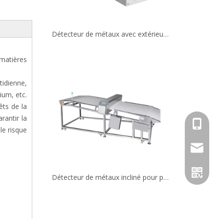
matières
tidienne,
ium, etc.
êts de la
rantir la
+86 158
le risque
Détecteur de métaux incliné pour produits de boulangerie
jack@co