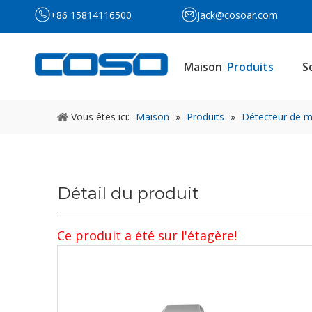
+86 15814116500
jack@cosoar.com
Maison
Produits
S
Vous êtes ici:
Maison
»
Produits
»
Détecteur de mé
Détail du produit
Ce produit a été sur l'étagère!