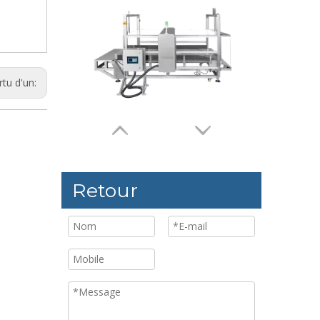
rtu d'un:
Détecteur de métaux avec quatre couvercles transparents pour produits électroniques
Whatsa
Retour
Détecteur de métaux avec rejet du poussoir pour produits de taille moyenne