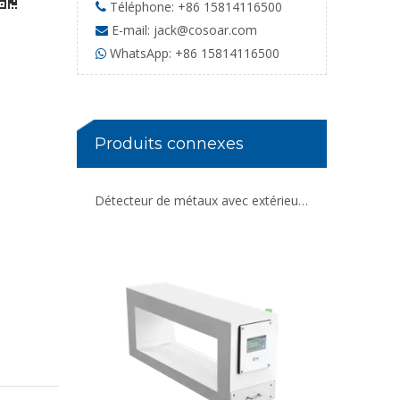
Téléphone: +86 15814116500

E-mail:
jack@cosoar.com

WhatsApp: +86 15814116500

Détecteur de métaux avec extérieur bleu pour matériaux de construction
Produits connexes
Détecteur de métaux avec extérieur blanc pour quartz calcaire