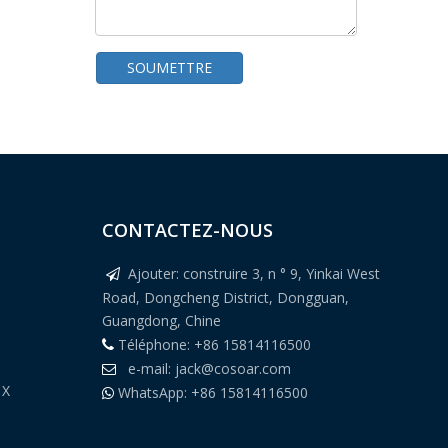
SOUMETTRE
CONTACTEZ-NOUS
Détecteur de métaux avec rejet par levier poussoir pour petits emballages
Ajouter: construire 3, n ° 9, Yinkai West

Road, Dongcheng District, Dongguan,
Guangdong, Chine
Téléphone: +86 15814116500

e-mail:
jack@cosoar.com

 X
WhatsApp: +86 15814116500
