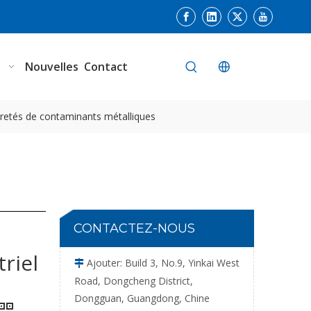
Détecteur de métaux intelligent numérique à double capteur
n
Nouvelles
Contact
uretés de contaminants métalliques
Détecteur de métaux avec rejet gauche et droite pour les collations
CONTACTEZ-NOUS
riel
Ajouter: Build 3, No.9, Yinkai West

Road, Dongcheng District,
Dongguan, Guangdong, Chine