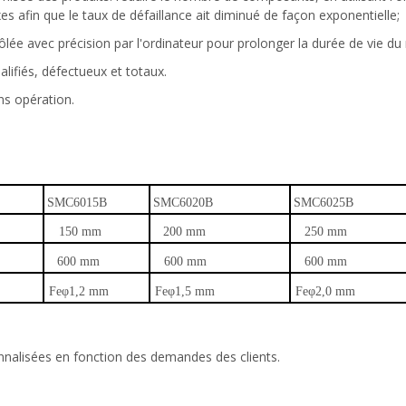
 afin que le taux de défaillance ait diminué de façon exponentielle;
ée avec précision par l'ordinateur pour prolonger la durée de vie du
lifiés, défectueux et totaux.
ns opération.
SMC6015B
SMC6020B
SMC6025B
150 mm
200 mm
250 mm
600 mm
600 mm
600 mm
Feφ1,2 mm
Feφ1,5 mm
Feφ2,0 mm
onnalisées en fonction des demandes des clients.