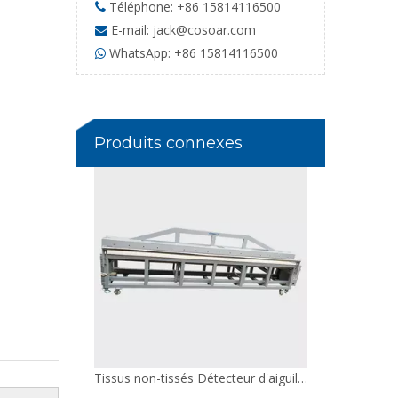
Téléphone: +86 15814116500

E-mail:
jack@cosoar.com

WhatsApp: +86 15814116500

Tissus non-tissés Détecteur d'aiguille non motorisé Convoyeur large
Produits connexes
Détecteur d'aiguille durable pour matelas avec voyants d'alarme