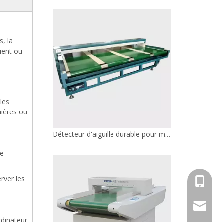
s, la
luent ou
 les
mières ou
Détecteur d'aiguille non alimenté 100 W
Le
rver les
+86 158
jack@co
rdinateur