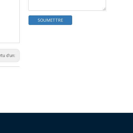
SOUMETTRE
rtu d'un:
Détecteur d'aiguille portable en tissu à plaque unique