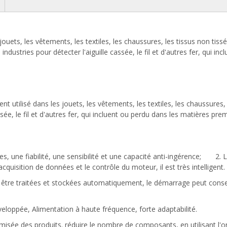
ouets, les vêtements, les textiles, les chaussures, les tissus non tissé
ustries pour détecter l'aiguille cassée, le fil et d'autres fer, qui inc
ent utilisé dans les jouets, les vêtements, les textiles, les chaussures,
ssée, le fil et d'autres fer, qui incluent ou perdu dans les matières pre
es, une fiabilité, une sensibilité et une capacité anti-ingérence; 2. 
cquisition de données et le contrôle du moteur, il est très intelligent.
ent être traitées et stockées automatiquement, le démarrage peut conse
loppée, Alimentation à haute fréquence, forte adaptabilité.
imisée des produits. réduire le nombre de composants, en utilisant l'o