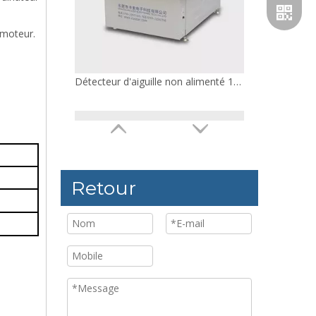
 moteur.
Détecteur d'aiguille durable pour vêtement à plaque unique
Retour
Whatsa
100W chaussettes détecteur d'aiguille réglable