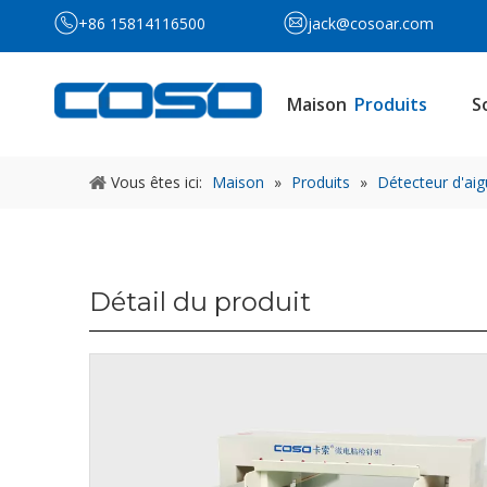
+86 15814116500
jack@cosoar.com
Maison
Produits
S
Vous êtes ici:
Maison
»
Produits
»
Détecteur d'aigu
Détail du produit