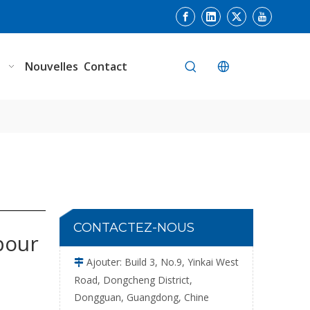
Détecteur d'aiguille anti-interférence en tissu à plaque unique
n
Nouvelles
Contact
Gants Détecteur d'aiguille non électrique avec des lumières d'alarme
CONTACTEZ-NOUS
pour
Ajouter: Build 3, No.9, Yinkai West

Road, Dongcheng District,
Dongguan, Guangdong, Chine