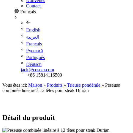
Nouvelles
Contact
Français
English
العربية
Français
Pусский
Português
Deutsch
jack@cosoar.com
+86 15814116500
Vous êtes ici:
Maison
»
Produits
»
Trieuse pondérale
»
Peseuse
combinée linéaire à 12 têtes pour steak Durian
Détail du produit