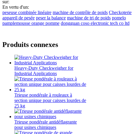
sur:
En vertu d'un:
peseuse combinée linéaire
machine de contrôle de poids
Checkoterie
appareil de pesée
peser la balance
machine de tri de poids
pomelo
pamplemousse orange pomme
dongguan coso electronic tech co ltd
Produits connexes
Heavy-Duty Checkweigher for
Industrial Applications
Trieuse pondérale à rouleaux à
section unique pour caisses lourdes de
25 kg
Trieuse pondérale antidéflagrante
pour usines chimiques