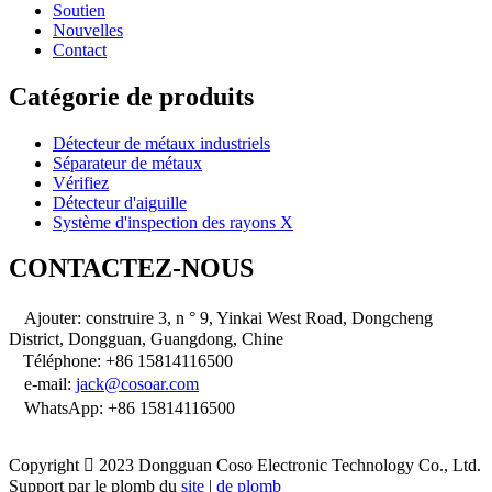
Soutien
Nouvelles
Contact
Catégorie de produits
Détecteur de métaux industriels
Séparateur de métaux
Vérifiez
Détecteur d'aiguille
Système d'inspection des rayons X
CONTACTEZ-NOUS

Ajouter: construire 3, n ° 9, Yinkai West Road, Dongcheng
District, Dongguan, Guangdong, Chine
Téléphone: +86 15814116500


e-mail:
jack@cosoar.com

WhatsApp: +86 15814116500
Copyright

2023
Dongguan Coso Electronic Technology Co., Ltd.
Support par le plomb du
site
|
de plomb