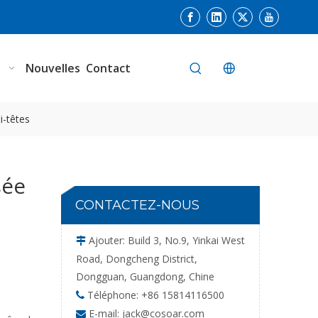
n
Nouvelles
Contact
i-têtes
sée
CONTACTEZ-NOUS
Ajouter: Build 3, No.9, Yinkai West

Road, Dongcheng District,
Dongguan, Guangdong, Chine
Téléphone: +86 15814116500

E-mail:
jack@cosoar.com
