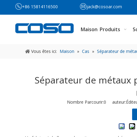
+86 15814116500
jack@cosoar.com
Maison
Produits
S
Vous êtes ici:
Maison
»
Cas
»
Séparateur de méta
Séparateur de métaux p
Nombre Parcourir:
0
auteur:Éditeu