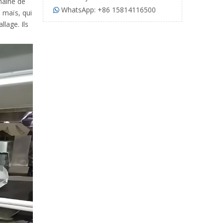
haîne de
WhatsApp: +86 15814116500

 maïs, qui
lage. Ils