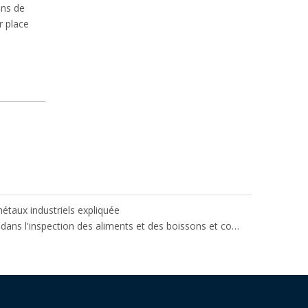
ons de
r place
métaux industriels expliquée
Que sont les trieuses pondérales dans l'inspection des aliments et des boissons et comment fonctionnent-elles