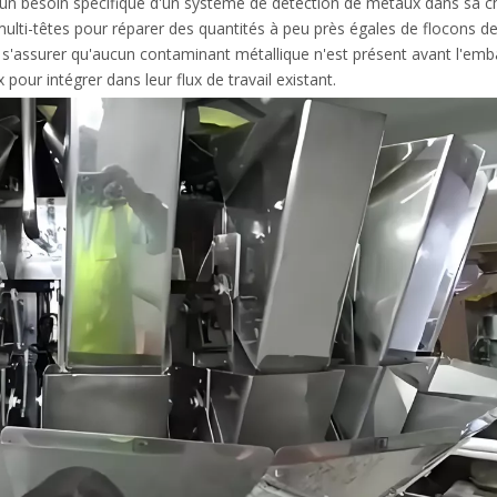
un besoin spécifique d'un système de détection de métaux dans sa c
multi-têtes pour réparer des quantités à peu près égales de flocons de
s'assurer qu'aucun contaminant métallique n'est présent avant l'embal
pour intégrer dans leur flux de travail existant.