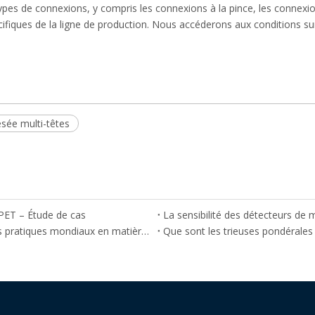
pes de connexions, y compris les connexions à la pince, les connexi
cifiques de la ligne de production. Nous accéderons aux conditions su
sée multi-têtes
 PET – Étude de cas
La sensibilité des détecteurs de 
Quelles sont les principales normes et codes de bonnes pratiques mondiaux en matière de sécurité alimentaire