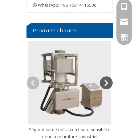
WhatsApp: +86 15814116500

+86 158
jack@co
Produits chauds
Détecteur d
p
Whatsa
Séparateur de métaux à haute sensibilité
pour la nourriture, industriel