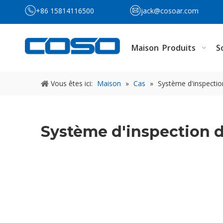
+86 15814116500
jack@cosoar.com
Maison
Produits
S
Vous êtes ici:
Maison
»
Cas
»
Système d'inspectio
Système d'inspection d