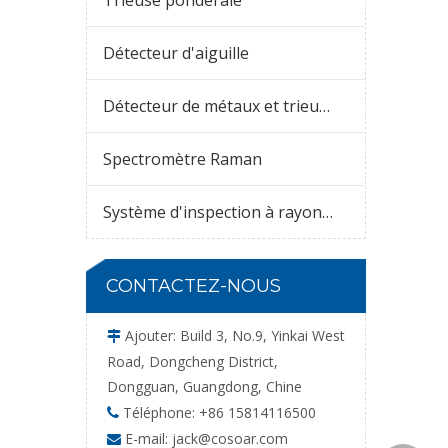
Trieuse pondérale
Détecteur d'aiguille
Détecteur de métaux et trieuse pondérale combinés
Spectromètre Raman
Système d'inspection à rayons X
CONTACTEZ-NOUS
Ajouter: Build 3, No.9, Yinkai West

Road, Dongcheng District,
Dongguan, Guangdong, Chine
Téléphone: +86 15814116500

E-mail:
jack@cosoar.com
