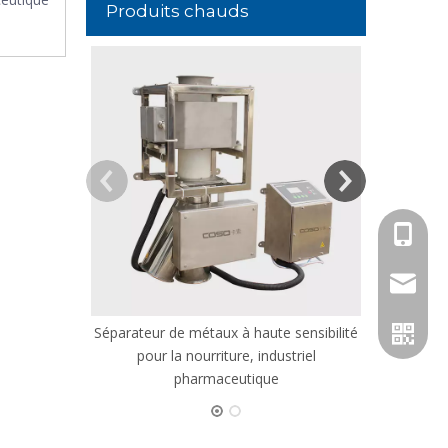
Produits chauds
Détecteur d
p
+86 158
jack@co
Séparateur de métaux à haute sensibilité
pour la nourriture, industriel
pharmaceutique