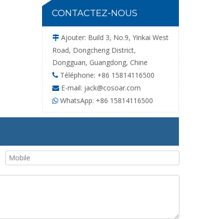
CONTACTEZ-NOUS
Ajouter: Build 3, No.9, Yinkai West

Road, Dongcheng District,
Dongguan, Guangdong, Chine
Téléphone: +86 15814116500

Whatsa
E-mail:
jack@cosoar.com

WhatsApp: +86 15814116500
