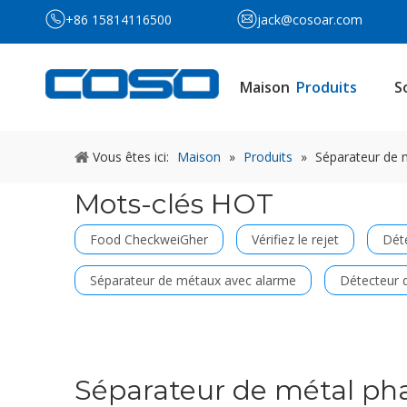
+86 15814116500
jack@cosoar.com
Maison
Produits
S
Vous êtes ici:
Maison
»
Produits
»
Séparateur de 
Mots-clés HOT
Food CheckweiGher
Vérifiez le rejet
Déte
Séparateur de métaux avec alarme
Détecteur d
Séparateur de métal p