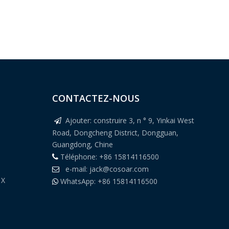
CONTACTEZ-NOUS
Ajouter: construire 3, n ° 9, Yinkai West

Road, Dongcheng District, Dongguan,
Guangdong, Chine
Téléphone: +86 15814116500

e-mail:
jack@cosoar.com

 X
WhatsApp: +86 15814116500
