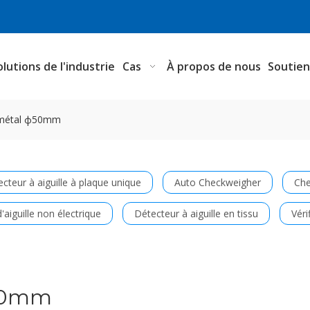
olutions de l'industrie
Cas
À propos de nous
Soutie
 métal ф50mm
cteur à aiguille à plaque unique
Auto Checkweigher
Che
'aiguille non électrique
Détecteur à aiguille en tissu
Véri
ф50mm