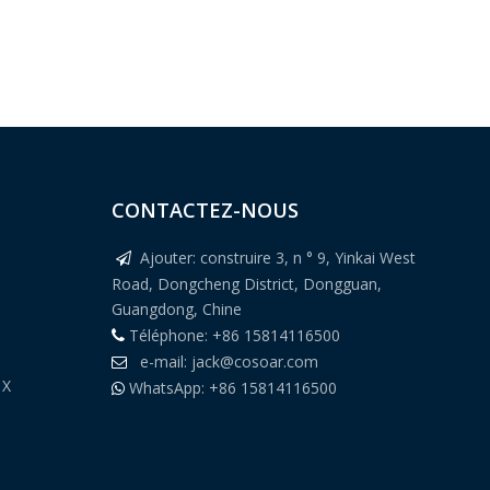
CONTACTEZ-NOUS
Ajouter: construire 3, n ° 9, Yinkai West

Road, Dongcheng District, Dongguan,
Guangdong, Chine
Téléphone: +86 15814116500

e-mail:
jack@cosoar.com

 X
WhatsApp: +86 15814116500
