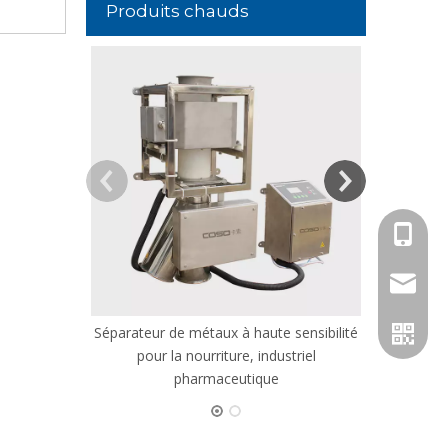
Produits chauds
Détecteur d
p
+86 158
jack@co
Séparateur de métaux à haute sensibilité
pour la nourriture, industriel
pharmaceutique