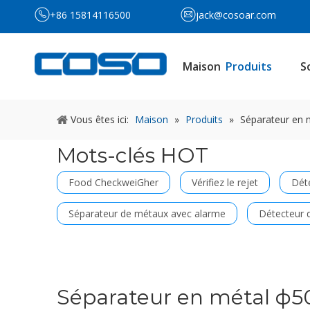
+86 15814116500
jack@cosoar.com
Maison
Produits
S
Vous êtes ici:
Maison
»
Produits
»
Séparateur en
Mots-clés HOT
Food CheckweiGher
Vérifiez le rejet
Déte
Séparateur de métaux avec alarme
Détecteur d
Séparateur en métal 