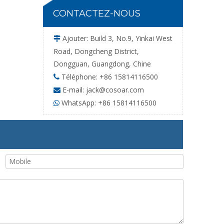
CONTACTEZ-NOUS
Ajouter: Build 3, No.9, Yinkai West

Road, Dongcheng District,
Dongguan, Guangdong, Chine
Téléphone: +86 15814116500

Whatsa
E-mail:
jack@cosoar.com

WhatsApp: +86 15814116500
