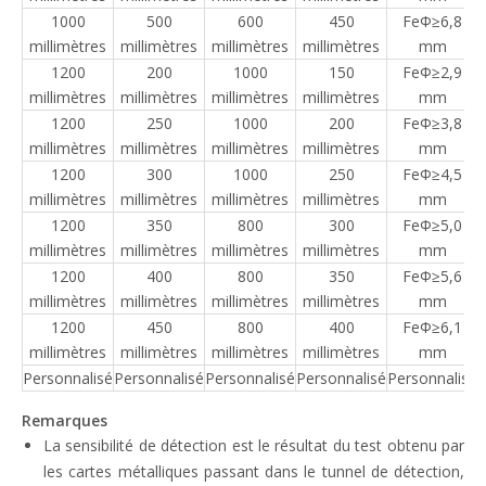
1000
500
600
450
FeΦ≥6,8
millimètres
millimètres
millimètres
millimètres
mm
1200
200
1000
150
FeΦ≥2,9
millimètres
millimètres
millimètres
millimètres
mm
1200
250
1000
200
FeΦ≥3,8
millimètres
millimètres
millimètres
millimètres
mm
1200
300
1000
250
FeΦ≥4,5
millimètres
millimètres
millimètres
millimètres
mm
1200
350
800
300
FeΦ≥5,0
millimètres
millimètres
millimètres
millimètres
mm
1200
400
800
350
FeΦ≥5,6
millimètres
millimètres
millimètres
millimètres
mm
1200
450
800
400
FeΦ≥6,1
millimètres
millimètres
millimètres
millimètres
mm
Personnalisé
Personnalisé
Personnalisé
Personnalisé
Personnalisé
P
Remarques
La sensibilité de détection est le résultat du test obtenu par
les cartes métalliques passant dans le tunnel de détection,