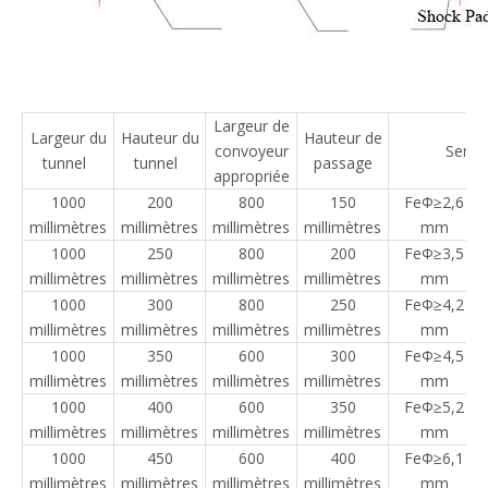
Largeur de
Largeur du
Hauteur du
Hauteur de
convoyeur
Sensib
tunnel
tunnel
passage
appropriée
1000
200
800
150
FeΦ≥2,6
millimètres
millimètres
millimètres
millimètres
mm
1000
250
800
200
FeΦ≥3,5
millimètres
millimètres
millimètres
millimètres
mm
1000
300
800
250
FeΦ≥4,2
millimètres
millimètres
millimètres
millimètres
mm
1000
350
600
300
FeΦ≥4,5
millimètres
millimètres
millimètres
millimètres
mm
1000
400
600
350
FeΦ≥5,2
millimètres
millimètres
millimètres
millimètres
mm
1000
450
600
400
FeΦ≥6,1
millimètres
millimètres
millimètres
millimètres
mm