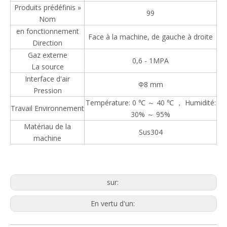
Produits prédéfinis »
99
Nom
en fonctionnement
Face à la machine, de gauche à droite
Direction
Gaz externe
0,6 - 1MPA
Trieuse pondérale à deux voies pour produits en boîte et en sac
Heavy-Duty Checkweigher for Industrial Applications
La source
Interface d'air
Φ8 mm
Pression
Température: 0 ℃ ～ 40 ℃ ， Humidité:
Travail Environnement
30% ～ 95%
Matériau de la
Sus304
machine
sur:
En vertu d'un:
Trieuse pondérale à rouleaux à section unique pour caisses lourdes de 25 kg
Trieuse pondérale antidéflagrante pour usines chimiques