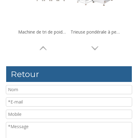
Machine de tri de poids à quatre niveaux pour Pomelo, Orange
Trieuse pondérale à pesée dynamique fermée pour produits de grande taille
Retour
Trieuse pondérale avec rejet de soufflage d'air vers le bas
Trieuse pondérale pour grands sacs debout sur ceinture