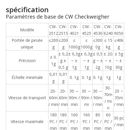
spécification
Paramètres de base de CW Checkweigher
CW-
CW-
CW-
CW-
CW-
CW-
CW-
Modèle
2512
2515
4021
4525
4530
6240
9050
Portée de pesée
≤200
≤200
≤
≤
≤300
≤ 15
≤40k
unique
g
g
1000g
1000g
0g
kg
g
± 0,2
± 0,3g
± 0,3g
± 0,5
± 2G
± 5g
± 0.
Précision
g ±
~ ±
~ ±
g ~ ±
~ ±
~ ±
1g
0,5 g
1g
1g
2g
10g
30g
0,01
0,01
Échelle minimale
0. 1g
0. 1g
0. 1g
1g
1g
g
g
30-
20-
20-
30 ～
30 ～
30 ～
20 ~
70m
Vitesse de transport
60m
60m
90m /
90m /
90m
35m
/ mi
/ min
/ min
min
mi
/ min
/ min
n
180
180
160
160
80
60
30 pc
Vitesse maximale
PC /
PC /
PC /
PC /
PC /
PC /
/ min
min
min
min
min
min
min