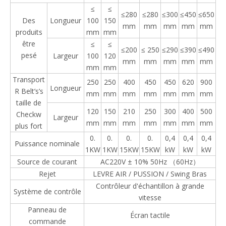
≤
≤
≤280
≤280
≤300
≤450
≤650
Des
Longueur
100
150
mm
mm
mm
mm
mm
produits
mm
mm
être
≤
≤
≤200
≤ 250
≤290
≤390
≤490
pesé
Largeur
100
120
mm
mm
mm
mm
mm
mm
mm
Transport
250
250
400
450
450
620
900
Longueur
R Belt’s’s
mm
mm
mm
mm
mm
mm
mm
taille de
120
150
210
250
300
400
500
Checkw
Largeur
mm
mm
mm
mm
mm
mm
mm
plus fort
0.
0.
0.
0.
0,4
0,4
0,4
Puissance nominale
1KW
1KW
15KW
15KW
kW
kW
kW
Source de courant
AC220V ± 10% 50Hz （60Hz）
Rejet
LEVRE AIR / PUSSION / Swing Bras
Contrôleur d'échantillon à grande
Système de contrôle
vitesse
Panneau de
Écran tactile
commande