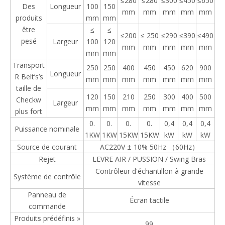
≤280
≤280
≤300
≤450
≤650
Des
Longueur
100
150
mm
mm
mm
mm
mm
produits
mm
mm
être
≤
≤
≤200
≤ 250
≤290
≤390
≤490
pesé
Largeur
100
120
mm
mm
mm
mm
mm
mm
mm
Transport
250
250
400
450
450
620
900
Longueur
R Belt’s’s
mm
mm
mm
mm
mm
mm
mm
taille de
120
150
210
250
300
400
500
Checkw
Largeur
mm
mm
mm
mm
mm
mm
mm
plus fort
0.
0.
0.
0.
0,4
0,4
0,4
Puissance nominale
1KW
1KW
15KW
15KW
kW
kW
kW
Source de courant
AC220V ± 10% 50Hz （60Hz）
Rejet
LEVRE AIR / PUSSION / Swing Bras
Contrôleur d'échantillon à grande
Système de contrôle
vitesse
Panneau de
Écran tactile
commande
Produits prédéfinis »
99