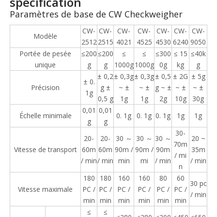
spécification
Paramètres de base de CW Checkweigher
CW-
CW-
CW-
CW-
CW-
CW-
CW-
Modèle
2512
2515
4021
4525
4530
6240
9050
Portée de pesée
≤200
≤200
≤
≤
≤300
≤ 15
≤40k
unique
g
g
1000g
1000g
0g
kg
g
± 0,2
± 0,3g
± 0,3g
± 0,5
± 2G
± 5g
± 0.
Précision
g ±
~ ±
~ ±
g ~ ±
~ ±
~ ±
1g
0,5 g
1g
1g
2g
10g
30g
0,01
0,01
Échelle minimale
0. 1g
0. 1g
0. 1g
1g
1g
g
g
30-
20-
20-
30 ～
30 ～
30 ～
20 ~
70m
Vitesse de transport
60m
60m
90m /
90m /
90m
35m
/ mi
/ min
/ min
min
mi
/ min
/ min
n
180
180
160
160
80
60
30 pc
Vitesse maximale
PC /
PC /
PC /
PC /
PC /
PC /
/ min
min
min
min
min
min
min
≤
≤