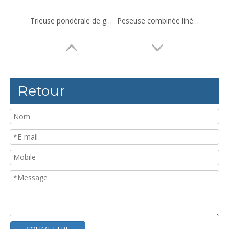
Trieuse pondérale de grande capacité pour carton complet de produits
Peseuse combinée linéaire à 12 têtes pour steak Durian
Retour
Machine de tri de poids à quatre niveaux pour Pomelo, Orange
Trieuse pondérale à pesée dynamique fermée pour produits de grande taille