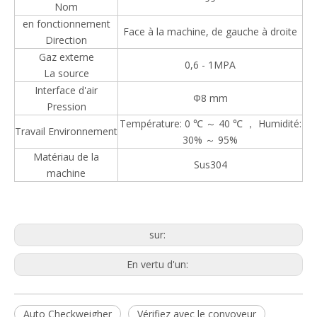
Nom
en fonctionnement
Face à la machine, de gauche à droite
Direction
Gaz externe
0,6 - 1MPA
La source
Interface d'air
Φ8 mm
Pression
Température: 0 ℃ ～ 40 ℃ ， Humidité:
Travail Environnement
30% ～ 95%
Matériau de la
Sus304
machine
sur:
Trieuse pondérale à deux voies pour produits en boîte et en sac
Heavy-Duty Checkweigher for Industrial Applications
En vertu d'un:
Auto Checkweigher
Vérifiez avec le convoyeur