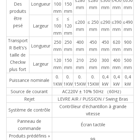
≤280
≤280
≤300
≤450
≤650
Des
Longueur
100
150
mm
mm
mm
mm
mm
produits
mm
mm
être
≤
≤
≤200
≤ 250
≤290
≤390
≤490
pesé
Largeur
100
120
mm
mm
mm
mm
mm
mm
mm
Transport
250
250
400
450
450
620
900
Longueur
R Belt’s’s
mm
mm
mm
mm
mm
mm
mm
taille de
120
150
210
250
300
400
500
Checkw
Largeur
mm
mm
mm
mm
mm
mm
mm
plus fort
0.
0.
0.
0.
0,4
0,4
0,4
Puissance nominale
1KW
1KW
15KW
15KW
kW
kW
kW
Source de courant
AC220V ± 10% 50Hz （60Hz）
Rejet
LEVRE AIR / PUSSION / Swing Bras
Contrôleur d'échantillon à grande
Système de contrôle
vitesse
Panneau de
Écran tactile
commande
Produits prédéfinis »
99