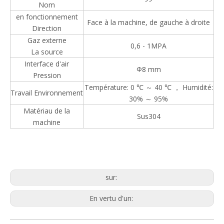
Nom
en fonctionnement
Face à la machine, de gauche à droite
Direction
Gaz externe
0,6 - 1MPA
La source
Trieuse pondérale à deux voies pour produits en boîte et en sac
Heavy-Duty Checkweigher for Industrial Applications
Interface d'air
Φ8 mm
Pression
Température: 0 ℃ ～ 40 ℃ ， Humidité:
Travail Environnement
30% ～ 95%
Matériau de la
Sus304
machine
sur:
En vertu d'un:
Trieuse pondérale à rouleaux à section unique pour caisses lourdes de 25 kg
Trieuse pondérale antidéflagrante pour usines chimiques