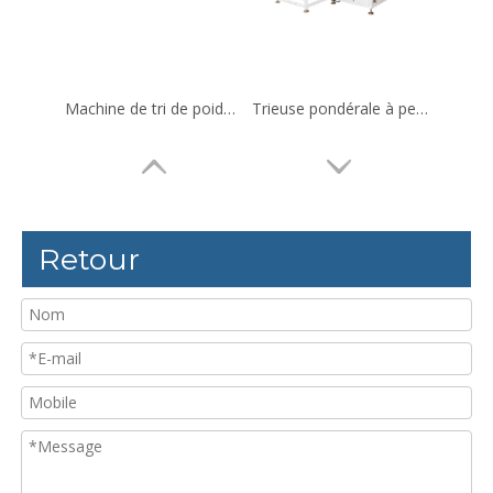
Machine de tri de poids à quatre niveaux pour Pomelo, Orange
Trieuse pondérale à pesée dynamique fermée pour produits de grande taille
Retour
Trieuse pondérale avec rejet de soufflage d'air vers le bas
Trieuse pondérale pour grands sacs debout sur ceinture