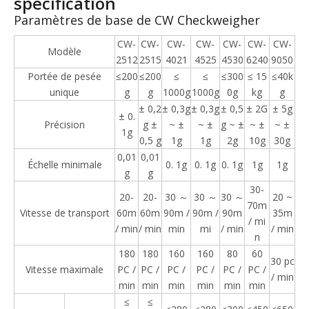
spécification
Paramètres de base de CW Checkweigher
CW-
CW-
CW-
CW-
CW-
CW-
CW-
Modèle
2512
2515
4021
4525
4530
6240
9050
Portée de pesée
≤200
≤200
≤
≤
≤300
≤ 15
≤40k
unique
g
g
1000g
1000g
0g
kg
g
± 0,2
± 0,3g
± 0,3g
± 0,5
± 2G
± 5g
± 0.
Précision
g ±
~ ±
~ ±
g ~ ±
~ ±
~ ±
1g
0,5 g
1g
1g
2g
10g
30g
0,01
0,01
Échelle minimale
0. 1g
0. 1g
0. 1g
1g
1g
g
g
30-
20-
20-
30 ～
30 ～
30 ～
20 ~
70m
Vitesse de transport
60m
60m
90m /
90m /
90m
35m
/ mi
/ min
/ min
min
mi
/ min
/ min
n
180
180
160
160
80
60
30 pc
Vitesse maximale
PC /
PC /
PC /
PC /
PC /
PC /
/ min
min
min
min
min
min
min
≤
≤